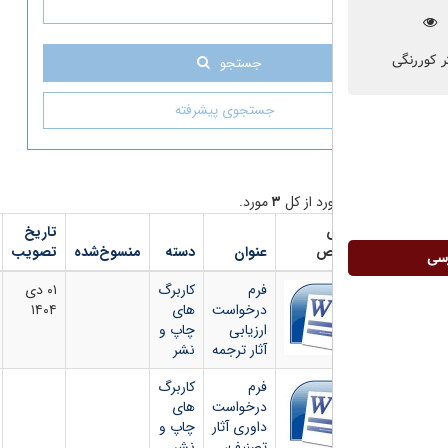
جستجو
جستجوی پیشرفته
د از کل
۳
مورد.
تاریخ
شماره
دانلود
ص
عنوان
دسته
منسوخ‌شده
تصویب
بخشنامه
فایل
فرم
کاربرگ
۰۱ دی
درخواست
های
۱۴۰۴
ارزیابی
چاپ و
آثار ترجمه
نشر
فرم
کاربرگ
درخواست
های
داوری آثار
چاپ و
تصنیف،
نشر