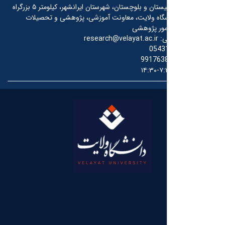
استان سیستان و بلوچستان، شهرستان ایرانشهر، کیلومتر ۵ بزرگراه
شگاه ولایت، معاونت آموزشی، پژوهشی و تحصیلات
مور پژوهشی
ی:
research@velayat.ac.ir
0543
991763
۷:۳۰-