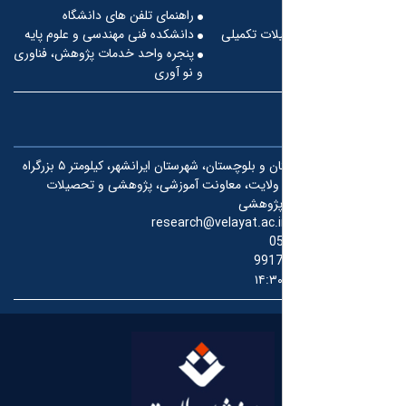
راهنمای تلفن های دانشگاه
لات تکمیلی
دانشکده فنی مهندسی و علوم پایه
پنجره واحد خدمات پژوهش، فناوری
و نو آوری
استان سیستان و بلوچستان، شهرستان ایرانشهر، کیلومتر ۵ بزرگراه
ه ولایت، معاونت آموزشی، پژوهشی و تحصیلات
 پژوهشی
research@velayat.ac.i
0
991