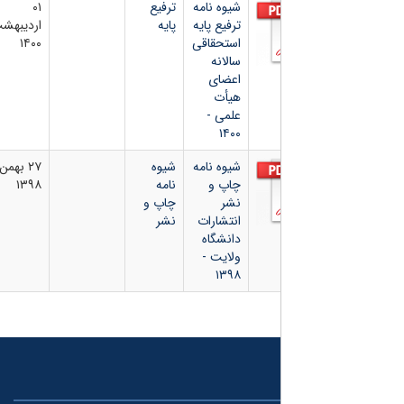
شیوه نامه
ترفیع
۰۱
ترفیع پایه
پایه
اردیبهشت
استحقاقی
۱۴۰۰
سالانه
اعضای
هیأت
علمی -
۱۴۰۰
شیوه نامه
شیوه
۲۷ بهمن
چاپ و
نامه
۱۳۹۸
نشر
چاپ و
انتشارات
نشر
دانشگاه
ولایت -
۱۳۹۸