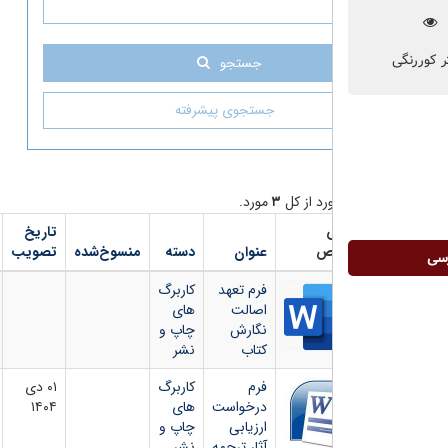
جستجو
جستجوی پیشرفته
د از کل
۳
مورد.
تاریخ
شماره
دانلود
ص
عنوان
دسته
منسوخ‌شده
تصویب
بخشنامه
فایل
فرم تعهد
کاربرگ
اصالت
های
نگارش
چاپ و
کتاب
نشر
فرم
کاربرگ
۰۱ دی
درخواست
های
۱۴۰۴
ارزیابی
چاپ و
آثار ترجمه
نشر