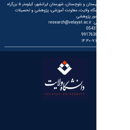
استان سیستان و بلوچستان، شهرستان ایرانشهر، کیلومتر ۵ بزرگراه
شگاه ولایت، معاونت آموزشی، پژوهشی و تحصیلات
مور پژوهشی
ی:
research@velayat.ac.ir
0543
991763
۷:۳۰-