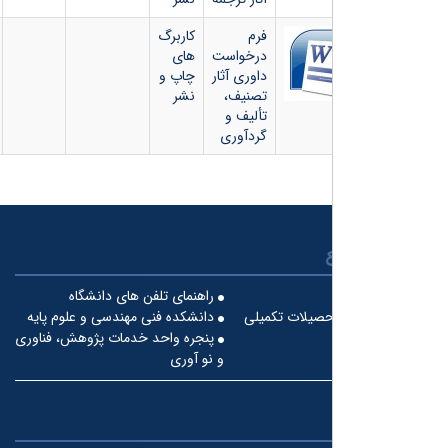
فرم
کاربرگ
درخواست
های
داوری آثار
چاپ و
تصنیف،
نشر
تألیف و
گردآوری
راهنمای تلفن های دانشگاه
حصیلات تکمیلی
دانشکده فنی مهندسی و علوم پایه
پنجره واحد خدمات پژوهش، فناوری
و نو آوری