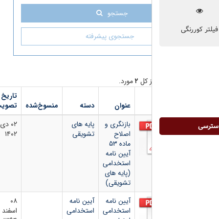
جستجو
جستجوی پیشرفته
ز کل
۲
مورد.
تاریخ
شماره
دانلود
عنوان
دسته
منسوخ‌شده
تصویب
بخشنامه
فایل
بازنگری و
پایه های
۰۲ دی
اصلاح
تشویقی
۱۴۰۲
ماده ۵۳
آیین نامه
استخدامی
(پایه های
تشویقی)
آیین نامه
آیین نامه
۰۸
استخدامی
استخدامی
اسفند