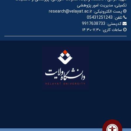
تکمیلی، مدیریت امور پژوهشی
پست الکترونیکی:
research@velayat.ac.ir
تلفن:
05431251243
کدپستی:
9917638733
ساعات کاری:
۷:۳۰-۱۴:۳۰