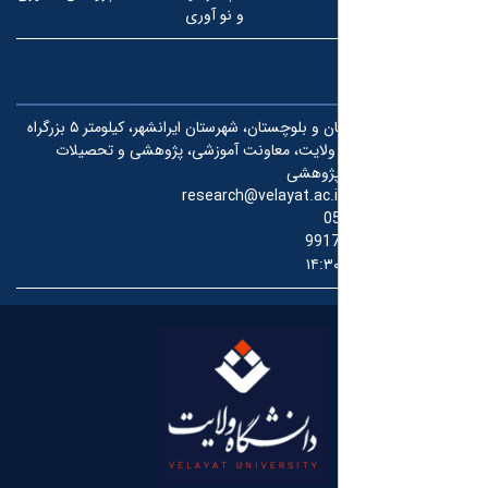
و نو آوری
استان سیستان و بلوچستان، شهرستان ایرانشهر، کیلومتر ۵ بزرگراه
ه ولایت، معاونت آموزشی، پژوهشی و تحصیلات
 پژوهشی
research@velayat.ac.i
0
991