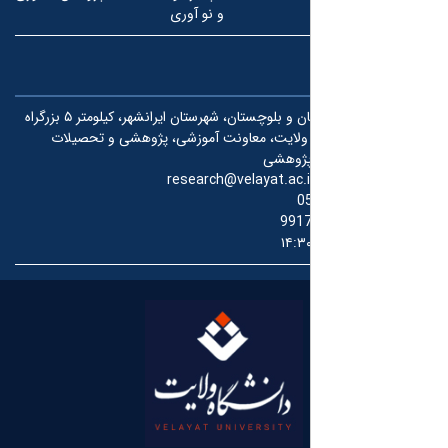
و نو آوری
استان سیستان و بلوچستان، شهرستان ایرانشهر، کیلومتر ۵ بزرگراه
ه ولایت، معاونت آموزشی، پژوهشی و تحصیلات
 پژوهشی
research@velayat.ac.i
0
991