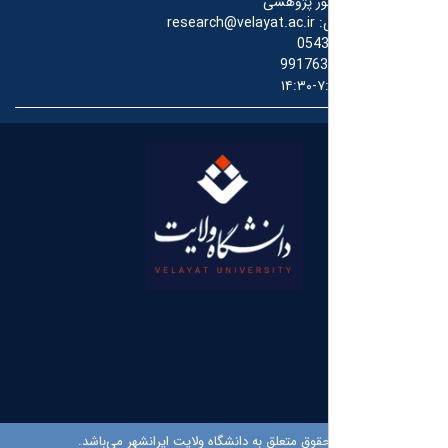
ور پژوهشی
:
research@velayat.ac.ir
054
991763
۷:۳۰
قوق متعلق به دانشگاه ولایت ایرانشهر می‌باشد.