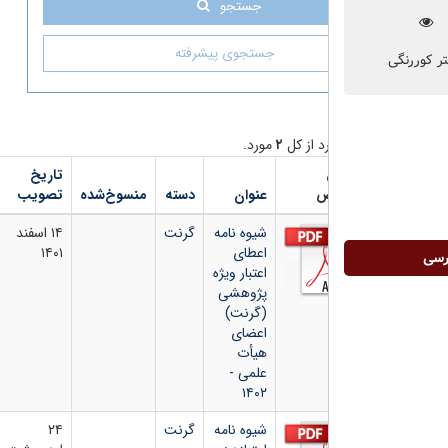
جستجو
جستجوی پیشرفته
د از کل
۲
مورد.
تاریخ
شماره
دانلود
ص
عنوان
دسته
منسوخ‌شده
تصویب
بخشنامه
فایل
شیوه نامه
گرنت
۱۴ اسفند
اعطای
۱۴۰۱
اعتبار ویژه
پژوهشی
(گرنت)
اعضای
هیأت
علمی -
۱۴۰۲
شیوه نامه
گرنت
۲۴