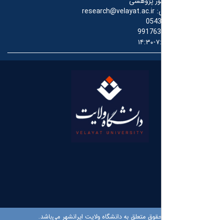
ور پژوهشی
:
research@velayat.ac.ir
054
991763
۷:۳۰
قوق متعلق به دانشگاه ولایت ایرانشهر می‌باشد.