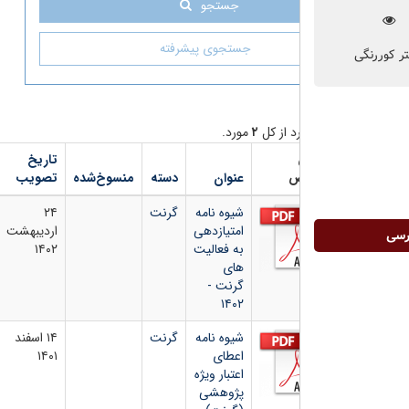
جستجو
جستجوی پیشرفته
د از کل
۲
مورد.
تاریخ
شماره
دانلود
ص
عنوان
دسته
منسوخ‌شده
تصویب
بخشنامه
فایل
شیوه نامه
گرنت
۲۴
امتیازدهی
اردیبهشت
به فعالیت
۱۴۰۲
های
گرنت -
۱۴۰۲
شیوه نامه
گرنت
۱۴ اسفند
اعطای
۱۴۰۱
اعتبار ویژه
پژوهشی