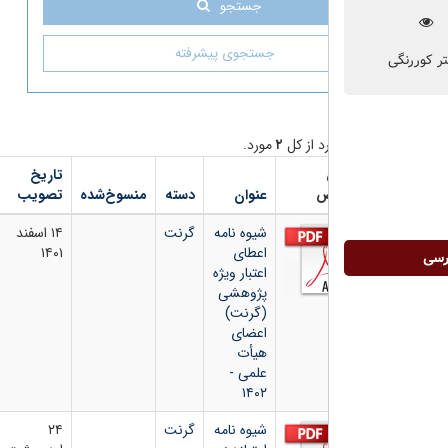
جستجو
جستجوی پیشرفته
د از کل
۲
مورد.
تاریخ
شماره
دانلود
ص
عنوان
دسته
منسوخ‌شده
تصویب
بخشنامه
فایل
شیوه نامه
گرنت
۱۴ اسفند
اعطای
۱۴۰۱
اعتبار ویژه
پژوهشی
(گرنت)
اعضای
هیأت
علمی -
۱۴۰۲
شیوه نامه
گرنت
۲۴